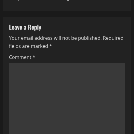
n
a
Leave a Reply
v
Your email address will not be published.
Required
i
fields are marked
*
g
Comment
*
a
t
i
o
n