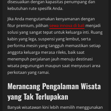
disesuaikan dengan kapasitas penumpang dan
kebutuhan rute spesifik Anda.
Jika Anda mengutamakan kenyamanan dengan
fitur premium, pilihan
sewa innova di bali
menjadi
solusi yang sangat tepat untuk keluarga inti. Ruang
kabin yang lega, suspensi yang lembut, serta
performa mesin yang tangguh memastikan setiap
anggota keluarga merasa rileks, baik saat
menempuh perjalanan jauh menuju destinasi
wisata pegunungan maupun saat menyusuri area
perkotaan yang ramai.
Merancang Pengalaman Wisata
yang Tak Terlupakan
Banyak wisatawan kini lebih memilih menggunakan