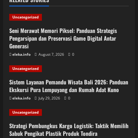
Uncategorized
Seni Merawat Memori Piksel: Panduan Strategis
Pengarsipan dan Preservasi Game Digital Antar
Generasi
eleka.info
August 7, 2026
0
Uncategorized
Sistem Layanan Pemandu Wisata Bali 2026: Panduan
Ekskursi Pura Lempuyang dan Rumah Adat Kuno
eleka.info
July 29, 2026
0
Uncategorized
Strategi Pembungkus Kargo Logistik: Taktik Memilih
Sabuk Pengikat Plastik Produk Tondira