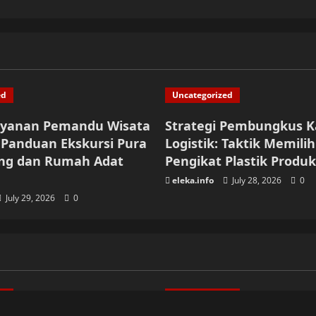
ed
Uncategorized
ayanan Pemandu Wisata
Strategi Pembungkus K
: Panduan Ekskursi Pura
Logistik: Taktik Memili
ng dan Rumah Adat
Pengikat Plastik Produk
eleka.info
July 28, 2026
0
July 29, 2026
0
ed
Uncategorized