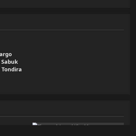
argo
h Sabuk
 Tondira