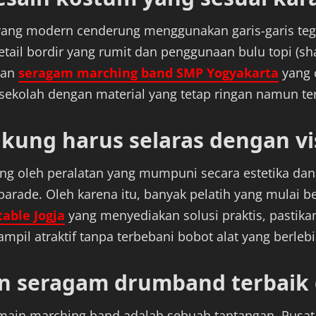
n yang modern cenderung menggunakan garis-garis teg
il bordir yang rumit dan penggunaan bulu topi (shako
kan
seragam marching band SMP Yogyakarta
yang 
kolah dengan material yang tetap ringan namun ter
ung harus selaras dengan vi
ung oleh peralatan yang mumpuni secara estetika dan
parade. Oleh karena itu, banyak pelatih yang mulai be
able Jogja
yang menyediakan solusi praktis, pastika
pil atraktif tanpa terbebani bobot alat yang berleb
 seragam drumband terbaik d
n marching band adalah sebuah tantangan. Pusat-pu