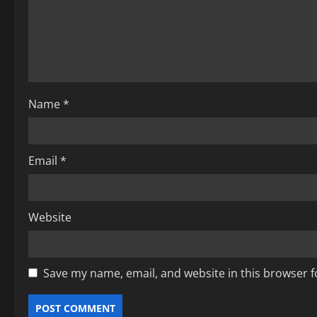
t
i
o
Name
*
n
Email
*
Website
Save my name, email, and website in this browser f