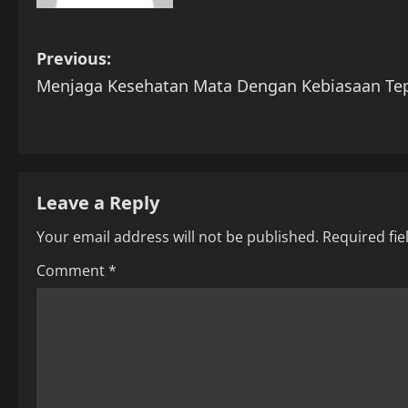
P
Previous:
Menjaga Kesehatan Mata Dengan Kebiasaan Tep
o
s
t
Leave a Reply
n
Your email address will not be published.
Required fi
a
Comment
*
v
i
g
a