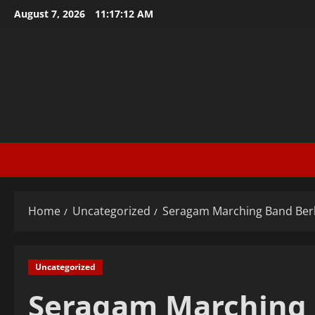
Skip
August 7, 2026
11:17:12 AM
to
content
Home
Uncategorized
Seragam Marching Band Berk
Uncategorized
Seragam Marching B