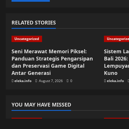
RELATED STORIES
Uncategorized
Uncategoriz
Seni Merawat Memori Piksel:
Sistem L
Panduan Strategis Pengarsipan
Bali 2026
dan Preservasi Game Digital
Lempuya
Antar Generasi
Kuno
eleka.info
August 7, 2026
0
eleka.info
YOU MAY HAVE MISSED
Uncategorized
Uncategoriz