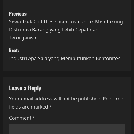
P
Previous:
o
Sewa Truk Colt Diesel dan Fuso untuk Mendukung
Distribusi Barang yang Lebih Cepat dan
s
Terorganisir
t
Next:
n
Industri Apa Saja yang Membutuhkan Bentonite?
a
v
Leave a Reply
i
Your email address will not be published.
Required
fields are marked
*
g
Comment
*
a