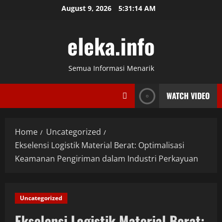
Skip
August 9, 2026
5:31:14 AM
to
content
eleka.info
Semua Informasi Menarik
WATCH VIDEO
Home
Uncategorized
Ekselensi Logistik Material Berat: Optimalisasi
Keamanan Pengiriman dalam Industri Perkayuan
Uncategorized
Ekselensi Logistik Material Berat: