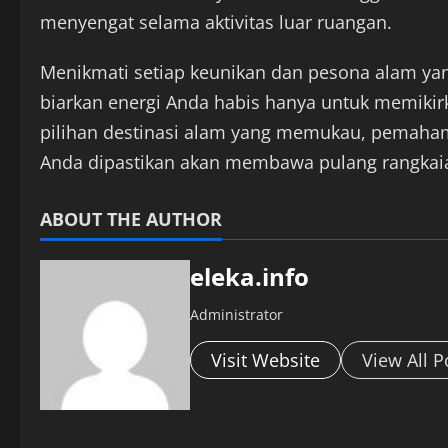
menyengat selama aktivitas luar ruangan.
Menikmati setiap keunikan dan pesona alam yang
biarkan energi Anda habis hanya untuk memikir
pilihan destinasi alam yang memukau, pemahama
Anda dipastikan akan membawa pulang rangkaian
ABOUT THE AUTHOR
eleka.info
Administrator
Visit Website
View All P