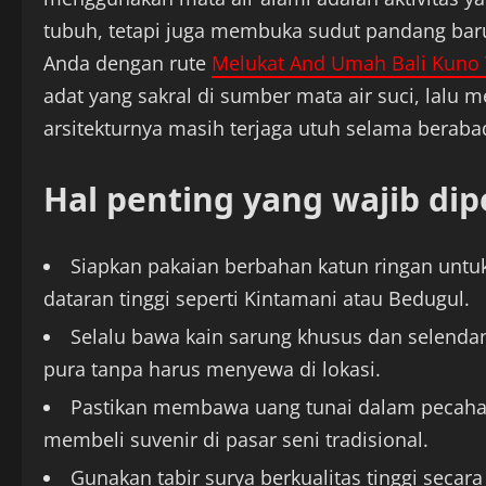
tubuh, tetapi juga membuka sudut pandang bar
Anda dengan rute
Melukat And Umah Bali Kuno
adat yang sakral di sumber mata air suci, lalu
arsitekturnya masih terjaga utuh selama beraba
Hal penting yang wajib di
Siapkan pakaian berbahan katun ringan untu
dataran tinggi seperti Kintamani atau Bedugul.
Selalu bawa kain sarung khusus dan selend
pura tanpa harus menyewa di lokasi.
Pastikan membawa uang tunai dalam pecahan 
membeli suvenir di pasar seni tradisional.
Gunakan tabir surya berkualitas tinggi secar