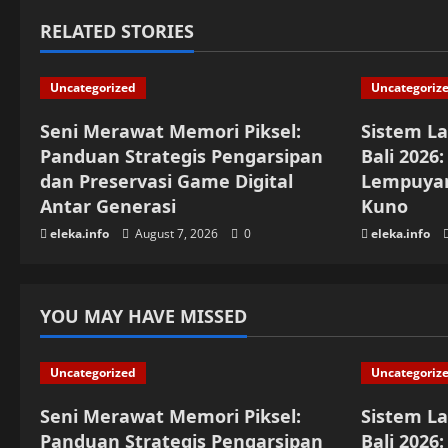
RELATED STORIES
Uncategorized
Uncategoriz
Seni Merawat Memori Piksel:
Sistem L
Panduan Strategis Pengarsipan
Bali 2026
dan Preservasi Game Digital
Lempuya
Antar Generasi
Kuno
eleka.info
August 7, 2026
0
eleka.info
YOU MAY HAVE MISSED
Uncategorized
Uncategoriz
Seni Merawat Memori Piksel:
Sistem L
Panduan Strategis Pengarsipan
Bali 2026