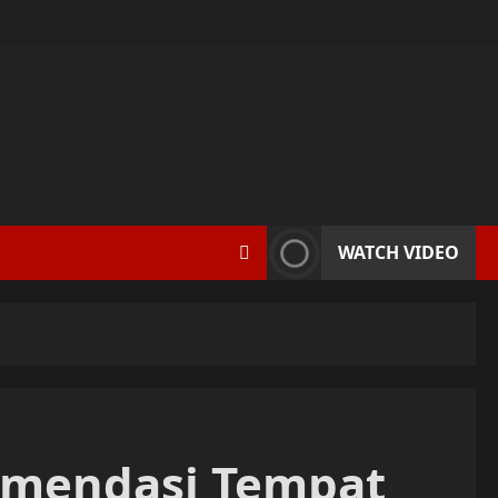
WATCH VIDEO
komendasi Tempat