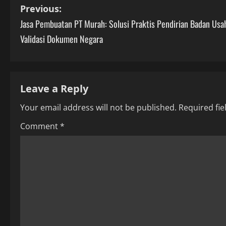
P
Previous:
Jasa Pembuatan PT Murah: Solusi Praktis Pendirian Badan Usah
o
Validasi Dokumen Negara
s
t
Leave a Reply
n
Your email address will not be published.
Required fi
a
Comment
*
v
i
g
a
t