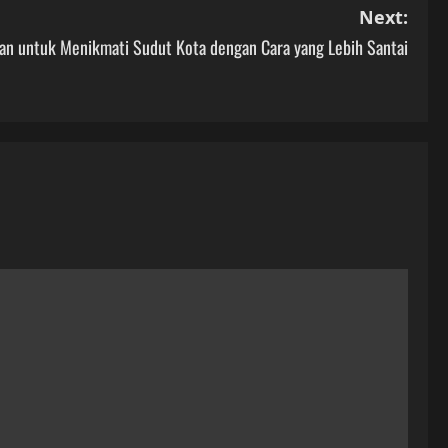
Next:
an untuk Menikmati Sudut Kota dengan Cara yang Lebih Santai