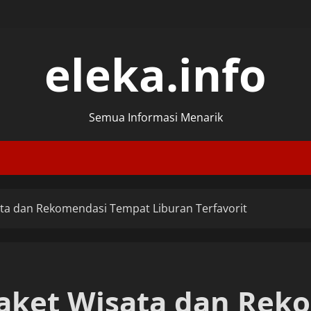
eleka.info
Semua Informasi Menarik
sata dan Rekomendasi Tempat Liburan Terfavorit
 Paket Wisata dan Re