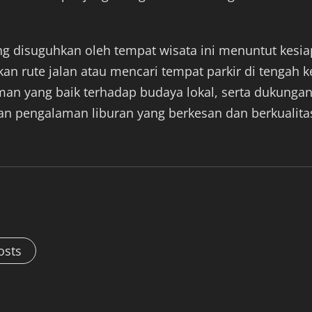
 disuguhkan oleh tempat wisata ini menuntut kesiap
kan rute jalan atau mencari tempat parkir di tenga
n yang baik terhadap budaya lokal, serta dukungan
 pengalaman liburan yang berkesan dan berkualitas 
osts