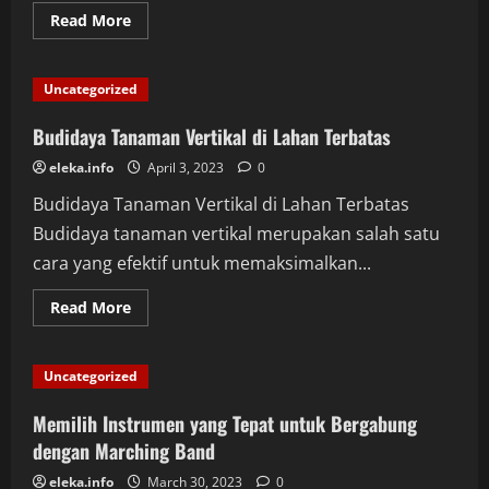
Read
Read More
more
about
Mewujudkan
Taman
Uncategorized
Impian
Anda:
Tip
Budidaya Tanaman Vertikal di Lahan Terbatas
dan
Ide
eleka.info
April 3, 2023
0
untuk
Desain
Budidaya Tanaman Vertikal di Lahan Terbatas
Taman
yang
Budidaya tanaman vertikal merupakan salah satu
Keren
dan
cara yang efektif untuk memaksimalkan...
Hebat
Read
Read More
more
about
Budidaya
Tanaman
Uncategorized
Vertikal
di
Lahan
Memilih Instrumen yang Tepat untuk Bergabung
Terbatas
dengan Marching Band
eleka.info
March 30, 2023
0