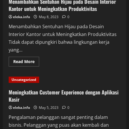
Menambahkan Sentuhan Hijau pada Desain Interior
Kantor untuk Meningkatkan Produktivitas
eleka.info
May 8, 2023
0
Menambahkan Sentuhan Hijau pada Desain
Interior Kantor untuk Meningkatkan Produktivitas
Tidak dapat dipungkiri bahwa lingkungan kerja
yang...
Read
Read More
more
about
Menambahkan
Sentuhan
Uncategorized
Hijau
pada
Desain
Meningkatkan Customer Experience dengan Aplikasi
Interior
Kantor
Kasir
untuk
Meningkatkan
eleka.info
May 5, 2023
0
Produktivitas
Pengalaman pelanggan sangat penting dalam
bisnis. Pelanggan yang puas akan kembali dan