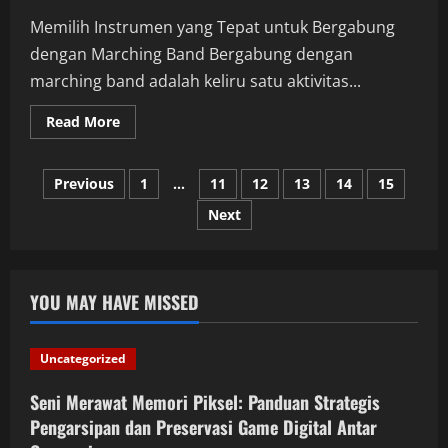
Memilih Instrumen yang Tepat untuk Bergabung
dengan Marching Band Bergabung dengan
marching band adalah keliru satu aktivitas...
Read
Read More
more
about
Memilih
Posts
Instrumen
Previous
1
…
11
12
13
14
15
yang
Tepat
Next
pagination
untuk
Bergabung
dengan
Marching
Band
YOU MAY HAVE MISSED
Uncategorized
Seni Merawat Memori Piksel: Panduan Strategis
Pengarsipan dan Preservasi Game Digital Antar