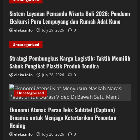
Sistem Layanan Pemandu Wisata Bali 2026: Panduan
Ekskursi Pura Lempuyang dan Rumah Adat Kuno
eleka.info
July 29, 2026
0
Uncategorized
Strategi Pembungkus Kargo Logistik: Taktik Memilih
Sabuk Pengikat Plastik Produk Tondira
eleka.info
July 28, 2026
0
Uncategorized
Ekonomi Atensi: Peran Teks Subtitel (Caption)
Dinamis untuk Menjaga Ketertarikan Penonton
Hening
eleka.info
July 26, 2026
0