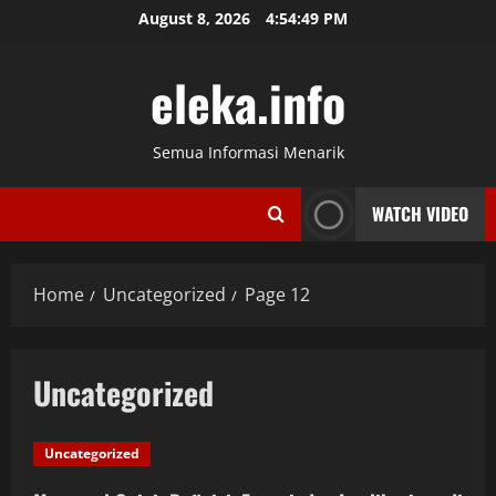
Skip
August 8, 2026
4:54:50 PM
to
content
eleka.info
Semua Informasi Menarik
WATCH VIDEO
Home
Uncategorized
Page 12
Uncategorized
Uncategorized