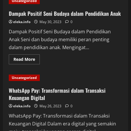
Uncategorized
Anak
Muda
:
Dampak Positif Seni Budaya dalam Pendidikan Anak
Ide
Kreatif
eleka.info
May 30, 2023
0
yang
Menguntungkan
Dampak Positif Seni Budaya dalam Pendidikan
di
Era
Anak Seni dan budaya memiliki peran penting
Digital
dalam pendidikan anak. Mengingat...
Read
Read More
more
about
Dampak
Positif
Uncategorized
Seni
Budaya
dalam
WhatsApp Pay: Transformasi dalam Transaksi
Pendidikan
Anak
Keuangan Digital
eleka.info
May 26, 2023
0
WhatsApp Pay: Transformasi dalam Transaksi
Keuangan Digital Dalam era digital yang semakin