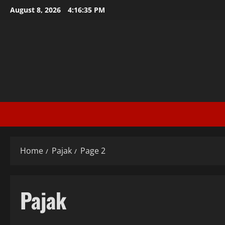
Skip
August 8, 2026
4:16:35 PM
to
content
Home
Pajak
Page 2
Pajak