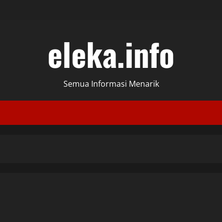
eleka.info
Semua Informasi Menarik