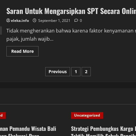
Saran Untuk Mengarsipkan SPT Secara Onli
eleka.info
September 1, 2021
0
Tidak mengherankan bahwa karena faktor kenyamanan me
pajak, jumlah wajib...
Read
Read More
more
about
Saran
Untuk
Posts
Previous
1
2
Mengarsipkan
SPT
Secara
pagination
Online
ed
Uncategorized
anan Pemandu Wisata Bali
Strategi Pembungkus Kargo L