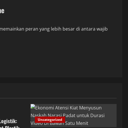
ne
mainkan peran yang lebih besar di antara wajib
ogistik:
Uncategorized