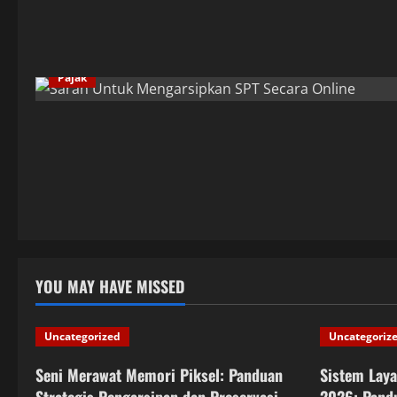
Pajak
YOU MAY HAVE MISSED
Uncategorized
Uncategoriz
Seni Merawat Memori Piksel: Panduan
Sistem Lay